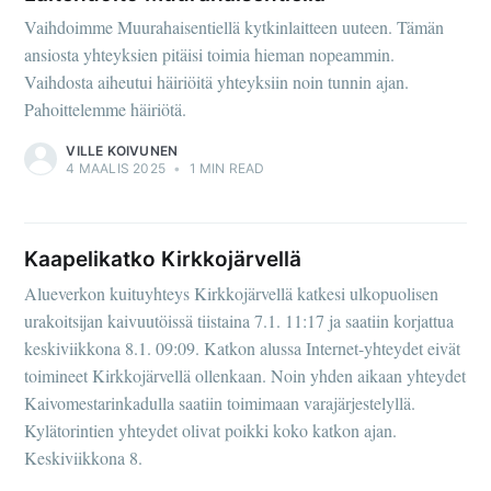
Vaihdoimme Muurahaisentiellä kytkinlaitteen uuteen. Tämän
ansiosta yhteyksien pitäisi toimia hieman nopeammin.
Vaihdosta aiheutui häiriöitä yhteyksiin noin tunnin ajan.
Pahoittelemme häiriötä.
VILLE KOIVUNEN
4 MAALIS 2025
•
1 MIN READ
Kaapelikatko Kirkkojärvellä
Alueverkon kuituyhteys Kirkkojärvellä katkesi ulkopuolisen
urakoitsijan kaivuutöissä tiistaina 7.1. 11:17 ja saatiin korjattua
keskiviikkona 8.1. 09:09. Katkon alussa Internet-yhteydet eivät
toimineet Kirkkojärvellä ollenkaan. Noin yhden aikaan yhteydet
Kaivomestarinkadulla saatiin toimimaan varajärjestelyllä.
Kylätorintien yhteydet olivat poikki koko katkon ajan.
Keskiviikkona 8.