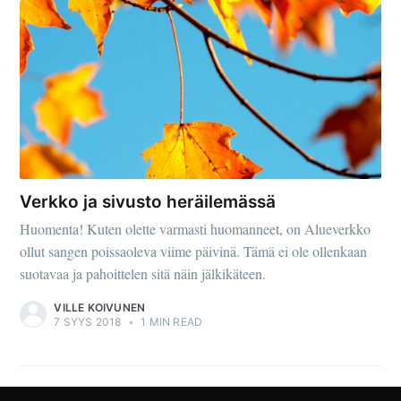
Verkko ja sivusto heräilemässä
Huomenta! Kuten olette varmasti huomanneet, on Alueverkko
ollut sangen poissaoleva viime päivinä. Tämä ei ole ollenkaan
suotavaa ja pahoittelen sitä näin jälkikäteen.
VILLE KOIVUNEN
7 SYYS 2018
•
1 MIN READ