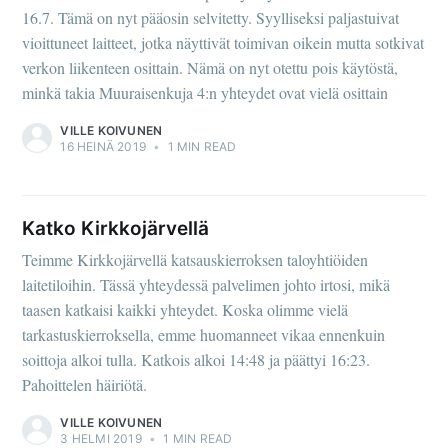
16.7. Tämä on nyt pääosin selvitetty. Syylliseksi paljastuivat
vioittuneet laitteet, jotka näyttivät toimivan oikein mutta sotkivat
verkon liikenteen osittain. Nämä on nyt otettu pois käytöstä,
minkä takia Muuraisenkuja 4:n yhteydet ovat vielä osittain
VILLE KOIVUNEN
16 HEINÄ 2019
•
1 MIN READ
Katko Kirkkojärvellä
Teimme Kirkkojärvellä katsauskierroksen taloyhtiöiden
laitetiloihin. Tässä yhteydessä palvelimen johto irtosi, mikä
taasen katkaisi kaikki yhteydet. Koska olimme vielä
tarkastuskierroksella, emme huomanneet vikaa ennenkuin
soittoja alkoi tulla. Katkois alkoi 14:48 ja päättyi 16:23.
Pahoittelen häiriötä.
VILLE KOIVUNEN
3 HELMI 2019
•
1 MIN READ