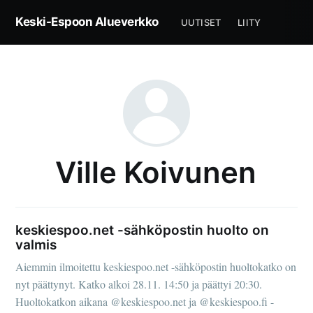
Keski-Espoon Alueverkko
UUTISET
LIITY
Ville Koivunen
keskiespoo.net -sähköpostin huolto on
valmis
Aiemmin ilmoitettu keskiespoo.net -sähköpostin huoltokatko on
nyt päättynyt. Katko alkoi 28.11. 14:50 ja päättyi 20:30.
Huoltokatkon aikana @keskiespoo.net ja @keskiespoo.fi -